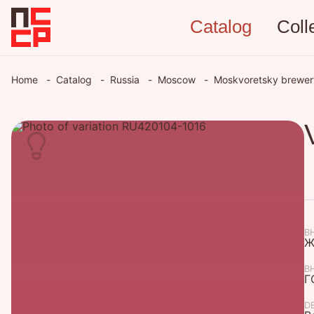
Catalog
Coll
Home
Catalog
Russia
Moscow
Moskvoretsky brewe
В
Ж
В
Г
D