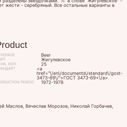
разделены звездочками. "Л" в слове "Жигулевское" -
вет жести - серебряный. Все остальные варианты в
Product
Beer
EVERAGE
Жигулевское
ОРТ
25
НА, КОП.
<a
ТАНДАРТ
href="\/en\/documents\/standard\/gost-
3473-69\/">ГОСТ 3473-69<\/a>
1972-1978
RODUCTION PERIOD
й Маслов, Вячеслав Морозов, Николай Горбачев,