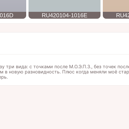
1016D
RU420104-1016E
RU42
у три вида: с точками после М.О.Э.П.З., без точек пос
ам в новую разновидность. Плюс когда меняли моё стар
ерь.