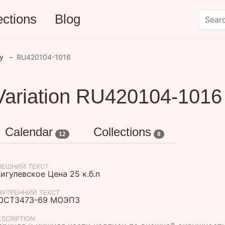
ections
Blog
ry
RU420104-1016
Variation RU420104-1016
Calendar
Collections
12
8
НЕШНИЙ ТЕКСТ
игулевское Цена 25 к.б.п
НУТРЕННИЙ ТЕКСТ
ОСТ3473-69 МОЭПЗ
ESCRIPTION