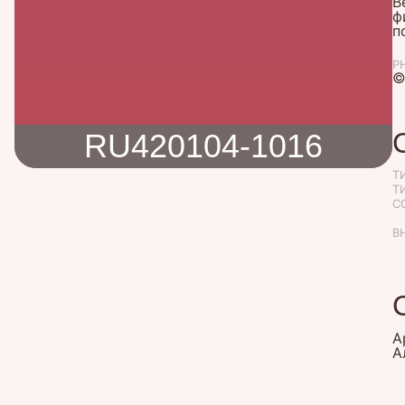
В
ф
п
P
©
RU420104-1016
Т
Т
C
В
А
А