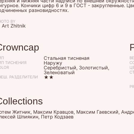
ерхняя и нижняя части надписи по внешней окружности 
игурное. Кончики цифр 6 и 9 в ГОСТ - закругленные. Ц
одчиненных разновидностях.
HOTO BY
 Art Zhitnik
Crowncap
Стальная тисненая
ИП
B
Наружу
ИП ТИСНЕНИЯ
С
Серебристый, Золотистый,
OLOR
ЦЕ
Зеленоватый
С
★★
НЕШ. РАЗДЕЛИТЕЛИ
P
Collections
ртем Житник, Максим Кравцов, Максим Гаевский, Андре
лексей Шпиякин, Петр Кодзаев