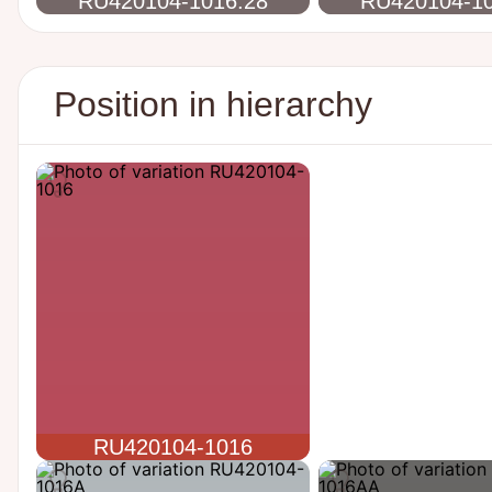
RU420104-1016.28
RU420104-10
Position in hierarchy
RU420104-1016