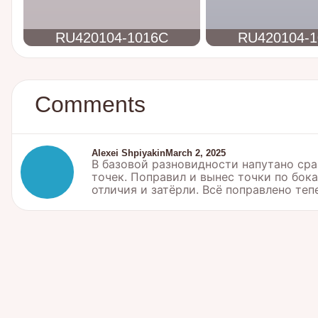
RU420104-1016C
RU420104-
Comments
Alexei Shpiyakin
March 2, 2025
В базовой разновидности напутано сраз
точек. Поправил и вынес точки по бок
отличия и затёрли. Всё поправлено теп