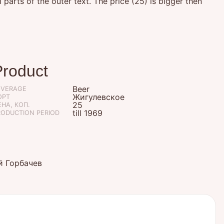
arts of the outer text. The price (25) is bigger then
Product
Beer
EVERAGE
Жигулевское
ОРТ
25
НА, КОП.
till 1969
RODUCTION PERIOD
й Горбачев