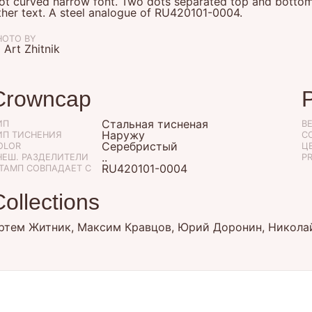
ot curved narrow font. Two dots separated top and bottom p
ther text. A steel analogue of
RU420101-0004
.
HOTO BY
 Art Zhitnik
Crowncap
Стальная тисненая
ИП
B
Наружу
ИП ТИСНЕНИЯ
С
Серебристый
OLOR
ЦЕ
..
НЕШ. РАЗДЕЛИТЕЛИ
P
RU420101-0004
ТАМП СОВПАДАЕТ С
Collections
ртем Житник, Максим Кравцов, Юрий Доронин, Никола