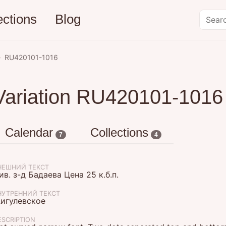
ections
Blog
RU420101-1016
Variation RU420101-1016
Calendar
Collections
7
4
НЕШНИЙ ТЕКСТ
ив. з-д Бадаева Цена 25 к.б.п.
НУТРЕННИЙ ТЕКСТ
игулевское
ESCRIPTION