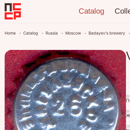
Catalog
Coll
Home
Catalog
Russia
Moscow
Badayev's brewery
В
П
В
Ж
D