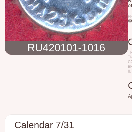
N
o
P
©
RU420101-1016
Т
Т
C
В
Ш
А
Calendar 7/31