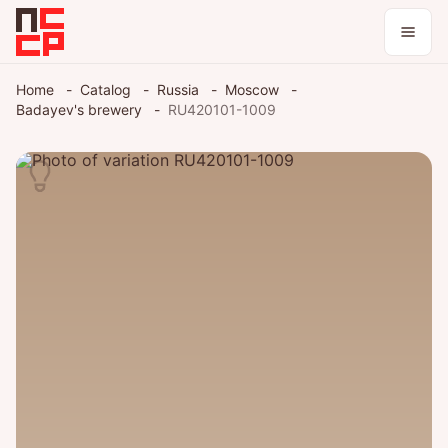
Home
Catalog
Russia
Moscow
Badayev's brewery
RU420101-1009
Log in / register
Theme