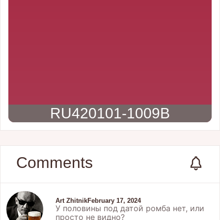
RU420101-1009B
Comments
Art Zhitnik
February 17, 2024
У половины под датой ромба нет, или
просто не видно?