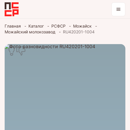
Каталог
Главная
Каталог
РСФСР
Можайск
Можайский молокозавод
RU420201-1004
Коллекции
Блог
Войти / зарегистрироваться
Тема оформления