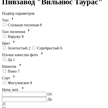
Пивзавод "Вильнюс Таурас"
Подбор параметров
Тип
Стальная тисненая
8
Тип тиснения
Наружу
8
Цвет
Золотистый
2
Серебристый
6
Плохое качество фото
Да
1
Напиток
Пиво
7
Сорт
Жигулевское
8
Цена, коп.
От
До
21