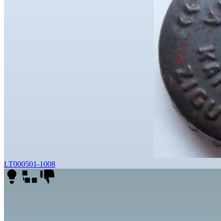
LT000501-1008