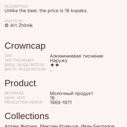
DESCRIPTION
Unlike the beer, the price is 16 kopeks.
PHOTO BY
© Art Zhitnik
Crowncap
Алюминиевая тисненая
ТИП
Наружу
ТИП ТИСНЕНИЯ
★★
ВНЕШ. РАЗДЕЛИТЕЛИ
..
ВНУТР. РАЗДЕЛИТЕЛИ
Product
Молочный продукт
BEVERAGE
16
ЦЕНА, КОП.
1969-1971
PRODUCTION PERIOD
Collections
Артем Житник, Максим Кравцов, Иван Беспалов,