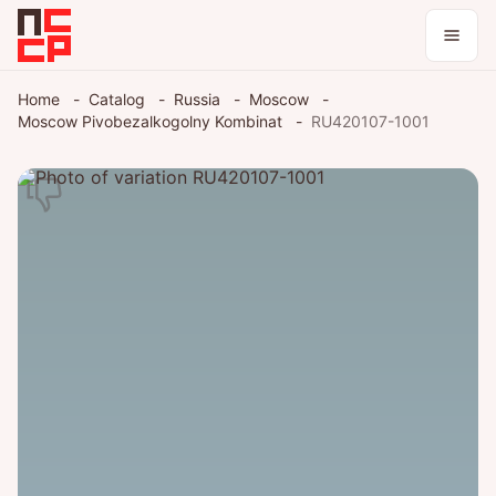
Catalog
Home
Catalog
Russia
Moscow
Moscow Pivobezalkogolny Kombinat
RU420107-1001
Collections
Blog
Log in / register
Theme