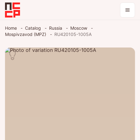
Catalog
Home
Catalog
Russia
Moscow
Mospivzavod (MPZ)
RU420105-1005A
Collections
Blog
Log in / register
Theme