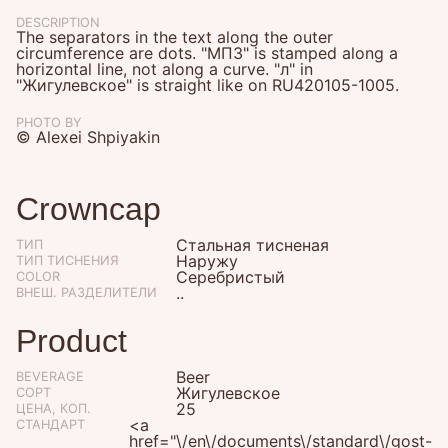
DESCRIPTION
The separators in the text along the outer
circumference are dots. "МПЗ" is stamped along a
horizontal line, not along a curve. "л" in
"Жигулевское" is straight like on
RU420105-1005
.
PHOTO BY
© Alexei Shpiyakin
Crowncap
Стальная тисненая
ТИП
Наружу
ТИП ТИСНЕНИЯ
Серебристый
COLOR
..
ВНЕШ. РАЗДЕЛИТЕЛИ
Product
Beer
BEVERAGE
Жигулевское
СОРТ
25
ЦЕНА, КОП.
<a
СТАНДАРТ
href="\/en\/documents\/standard\/gost-