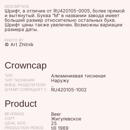
DESCRIPTION
Шрифт, в отличие от RU420105-0005, более прямой
и вытянутый. Буква "М" в названии завода имеет
больший размер относительно остальных букв.
Шрифт цены также увеличен. Возможны вариации
размера даты.
PHOTO BY
© Art Zhitnik
Crowncap
Алюминиевая тисненая
ТИП
Наружу
ТИП ТИСНЕНИЯ
..
ВНЕШ. РАЗДЕЛИТЕЛИ
RU420105-1002
ШТАМП СОВПАДАЕТ С
Product
Beer
BEVERAGE
Жигулевское
СОРТ
25
ЦЕНА, КОП.
till 1969
PRODUCTION PERIOD