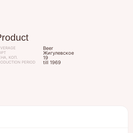
Product
Beer
EVERAGE
Жигулевское
ОРТ
19
НА, КОП.
till 1969
RODUCTION PERIOD