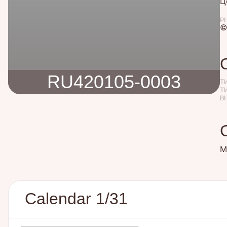
Ц
P
©
RU420105-0003
Т
Т
В
М
Calendar 1/31