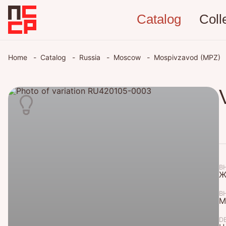
Catalog
Coll
Home
Catalog
Russia
Moscow
Mospivzavod (MPZ)
В
Ж
В
М
D