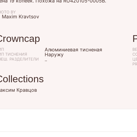
ена 19 копеек. Похожа на RU420105-0005B.
HOTO BY
 Maxim Kravtsov
Crowncap
Алюминиевая тисненая
ИП
B
Наружу
ИП ТИСНЕНИЯ
С
..
НЕШ. РАЗДЕЛИТЕЛИ
ЦЕ
P
Collections
аксим Кравцов