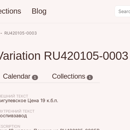
ections
Blog
RU420105-0003
Variation RU420105-0003
Calendar
Collections
1
1
НЕШНИЙ ТЕКСТ
игулевское Цена 19 к.б.п.
НУТРЕННИЙ ТЕКСТ
оспивзавод
ESCRIPTION