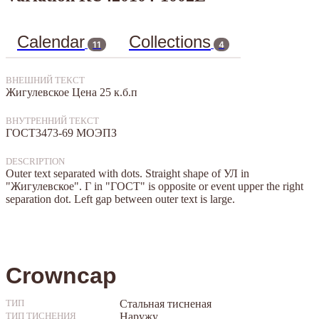
Calendar
Collections
11
4
ВНЕШНИЙ ТЕКСТ
Жигулевское Цена 25 к.б.п
ВНУТРЕННИЙ ТЕКСТ
ГОСТ3473-69 МОЭПЗ
DESCRIPTION
Outer text separated with dots. Straight shape of УЛ in
"Жигулевское". Г in "ГОСТ" is opposite or event upper the right
separation dot. Left gap between outer text is large.
Crowncap
Стальная тисненая
ТИП
Наружу
ТИП ТИСНЕНИЯ