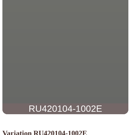
RU420104-1002E
Variation RU420104-1002E