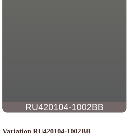
RU420104-1002BB
Variation RU420104-1002BB