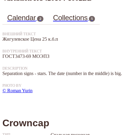
Calendar
Collections
2
1
ВНЕШНИЙ ТЕКСТ
Жигулевское Цена 25 к.б.п
ВНУТРЕННИЙ ТЕКСТ
ГОСТ3473-69 МОЭПЗ
DESCRIPTION
Separation signs - stars. The date (number in the middle) is big.
PHOTO BY
© Roman Yurin
Crowncap
Стальная тисненая
ТИП