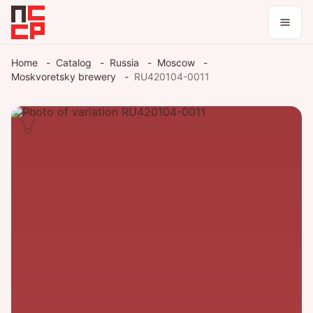
Catalog
Home
Catalog
Russia
Moscow
Moskvoretsky brewery
RU420104-0011
Collections
Blog
Log in / register
Theme