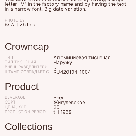
letter "М" in the factory name and by having the text
in a narrow font. Big date variation.
PHOTO BY
© Art Zhitnik
Crowncap
Алюминиевая тисненая
ТИП
Наружу
ТИП ТИСНЕНИЯ
..
ВНЕШ. РАЗДЕЛИТЕЛИ
RU420104-1004
ШТАМП СОВПАДАЕТ С
Product
Beer
BEVERAGE
Жигулевское
СОРТ
25
ЦЕНА, КОП.
till 1969
PRODUCTION PERIOD
Collections