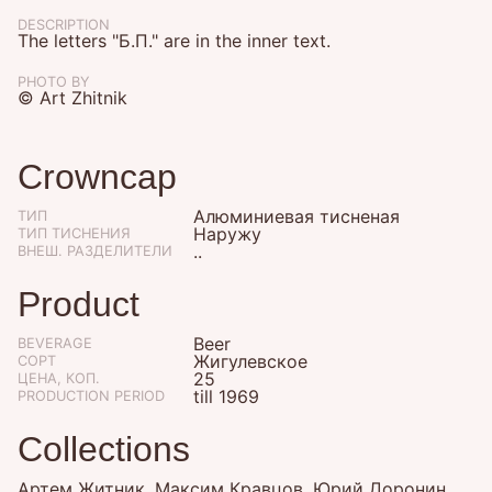
DESCRIPTION
The letters "Б.П." are in the inner text.
PHOTO BY
© Art Zhitnik
Crowncap
Алюминиевая тисненая
ТИП
Наружу
ТИП ТИСНЕНИЯ
..
ВНЕШ. РАЗДЕЛИТЕЛИ
Product
Beer
BEVERAGE
Жигулевское
СОРТ
25
ЦЕНА, КОП.
till 1969
PRODUCTION PERIOD
Collections
Артем Житник, Максим Кравцов, Юрий Доронин,