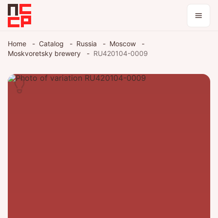
Catalog
Home
Catalog
Russia
Moscow
Moskvoretsky brewery
RU420104-0009
Collections
Blog
Log in / register
Theme