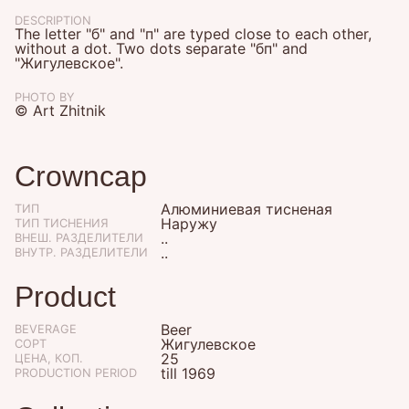
DESCRIPTION
The letter "б" and "п" are typed close to each other,
without a dot. Two dots separate "бп" and
"Жигулевское".
PHOTO BY
© Art Zhitnik
Crowncap
Алюминиевая тисненая
ТИП
Наружу
ТИП ТИСНЕНИЯ
..
ВНЕШ. РАЗДЕЛИТЕЛИ
..
ВНУТР. РАЗДЕЛИТЕЛИ
Product
Beer
BEVERAGE
Жигулевское
СОРТ
25
ЦЕНА, КОП.
till 1969
PRODUCTION PERIOD