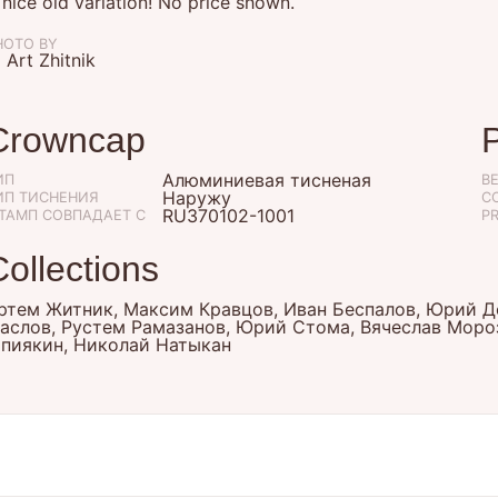
 nice old variation! No price shown.
HOTO BY
 Art Zhitnik
Crowncap
Алюминиевая тисненая
ИП
B
Наружу
ИП ТИСНЕНИЯ
С
RU370102-1001
ТАМП СОВПАДАЕТ С
P
Collections
ртем Житник, Максим Кравцов, Иван Беспалов, Юрий Д
аслов, Рустем Рамазанов, Юрий Стома, Вячеслав Моро
пиякин, Николай Натыкан