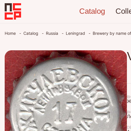
Catalog
Coll
Home
Catalog
Russia
Leningrad
Brewery by name of
В
Ж
В
Л
D