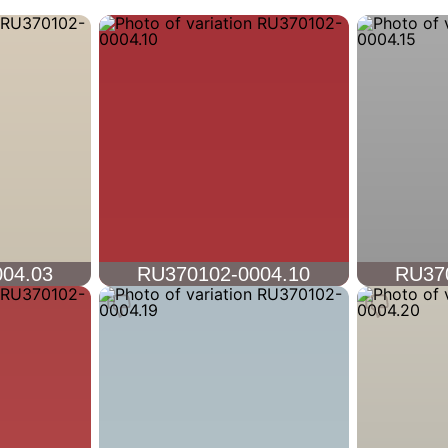
04.03
RU370102-0004.10
RU37