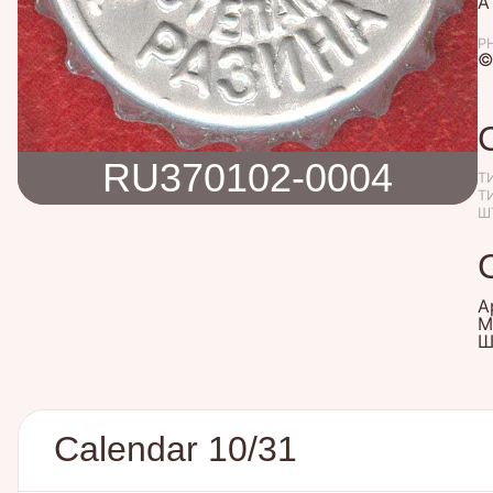
A
P
©
RU370102-0004
Т
Т
Ш
А
М
Ш
Calendar 10/31