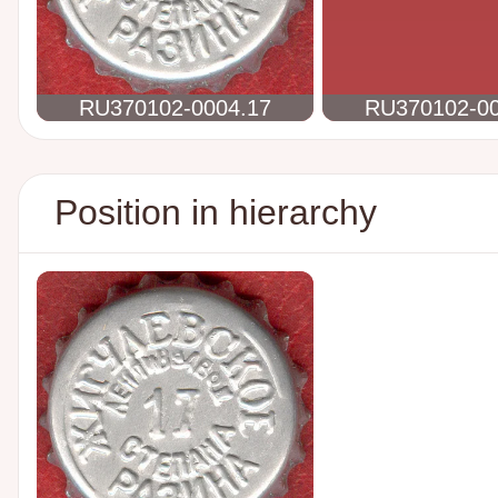
RU370102-0004.17
RU370102-00
Position in hierarchy