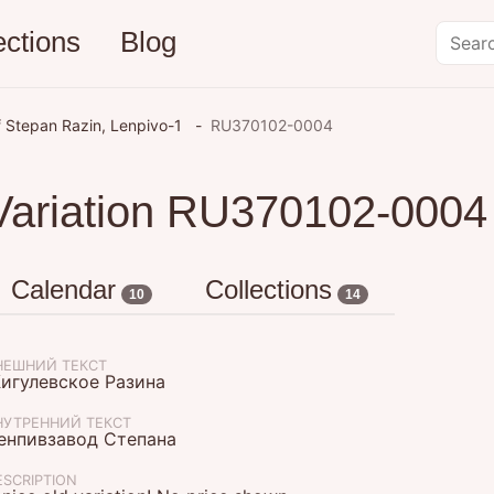
ections
Blog
 Stepan Razin, Lenpivo-1
RU370102-0004
Variation RU370102-0004
Calendar
Collections
10
14
НЕШНИЙ ТЕКСТ
игулевское Разина
НУТРЕННИЙ ТЕКСТ
енпивзавод Степана
ESCRIPTION