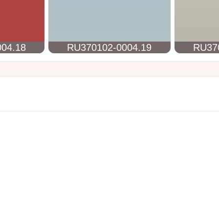
04.18
RU370102-0004.19
RU37