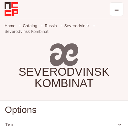
Home
Catalog
Russia
Severodvinsk
Severodvinsk Kombinat
Log in / register
Theme
SEVERODVINSK
KOMBINAT
Options
Тип