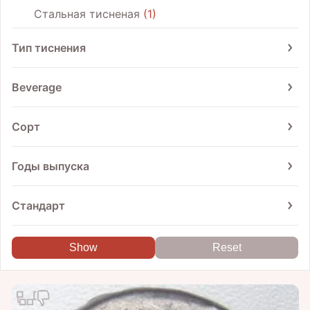
Стальная тисненая
1
Тип тиснения
Наружу
1
Beverage
Beer
1
Сорт
Жигулевское
1
Годы выпуска
From
To
Стандарт
GOST 3473-78
1
1979
1980
1981
1982
1983