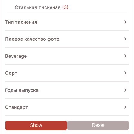
Стальная тисненая
3
Тип тиснения
Наружу
3
Плохое качество фото
Да
1
Beverage
Beer
3
Сорт
Жигулевское
3
Годы выпуска
From
To
Стандарт
ГОСТ 3473-69
1
1900
1920
1940
1960
1980
GOST 3473-78
1