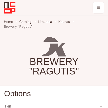
Catalog
Home
Catalog
Lithuania
Kaunas
Brewery "Ragutis"
Collections
Blog
BREWERY
Log in / register
"RAGUTIS"
Theme
Options
Тип