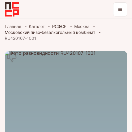
Каталог
Главная
Каталог
РСФСР
Москва
Московский пиво-безалкогольный комбинат
Коллекции
RU420107-1001
Блог
Войти / зарегистрироваться
Тема оформления