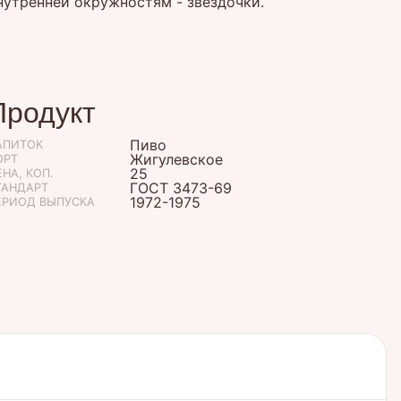
нутренней окружностям - звездочки.
Продукт
Пиво
АПИТОК
Жигулевское
ОРТ
25
НА, КОП.
ГОСТ 3473-69
ТАНДАРТ
1972-1975
ЕРИОД ВЫПУСКА