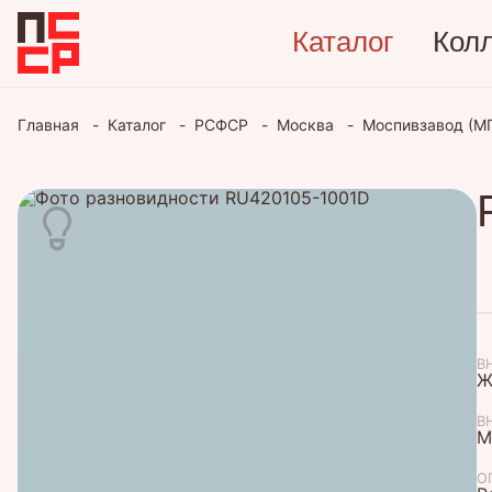
Каталог
Кол
Главная
Каталог
РСФСР
Москва
Моспивзавод (М
В
Ж
В
М
О