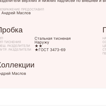
азделители верхних и нижних надписей по внешней и в
ЗОБРАЖЕНИЕ ПРЕДОСТАВИЛ
 Андрей Маслов
Пробка
Стальная тисненая
ИП
Н
Наружу
ИП ТИСНЕНИЯ
С
★★
НЕШ. РАЗДЕЛИТЕЛИ
ЦЕ
★ГОСТ 3473-69
НУТР. РАЗДЕЛИТЕЛИ
С
П
Коллекции
ндрей Маслов