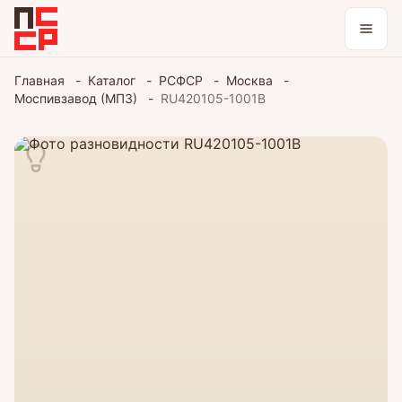
Каталог
Главная
Каталог
РСФСР
Москва
Моспивзавод (МПЗ)
RU420105-1001B
Коллекции
Блог
Войти / зарегистрироваться
Тема оформления