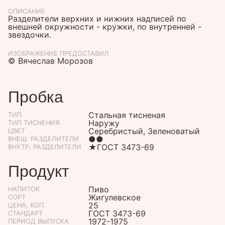
ОПИСАНИЕ
Разделители верхних и нижних надписей по
внешней окружности - кружки, по внутренней -
звездочки.
ИЗОБРАЖЕНИЕ ПРЕДОСТАВИЛ
© Вячеслав Морозов
Пробка
Стальная тисненая
ТИП
Наружу
ТИП ТИСНЕНИЯ
Серебристый, Зеленоватый
ЦВЕТ
●●
ВНЕШ. РАЗДЕЛИТЕЛИ
★ГОСТ 3473-69
ВНУТР. РАЗДЕЛИТЕЛИ
Продукт
Пиво
НАПИТОК
Жигулевское
СОРТ
25
ЦЕНА, КОП.
ГОСТ 3473-69
СТАНДАРТ
1972-1975
ПЕРИОД ВЫПУСКА