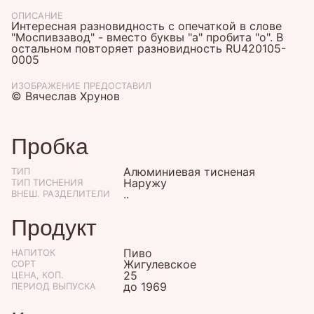
ОПИСАНИЕ
Интересная разновидность с опечаткой в слове
"Моспивзавод" - вместо буквы "а" пробита "о". В
остальном повторяет разновидность RU420105-
0005
ИЗОБРАЖЕНИЕ ПРЕДОСТАВИЛ
© Вячеслав Хрунов
Пробка
Алюминиевая тисненая
ТИП
Наружу
ТИП ТИСНЕНИЯ
..
ВНЕШ. РАЗДЕЛИТЕЛИ
Продукт
Пиво
НАПИТОК
Жигулевское
СОРТ
25
ЦЕНА, КОП.
до 1969
ПЕРИОД ВЫПУСКА