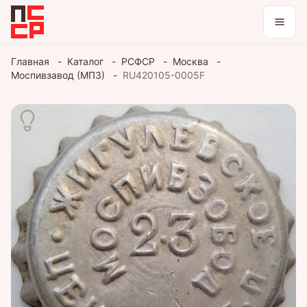
Каталог
Главная
Каталог
РСФСР
Москва
Моспивзавод (МПЗ)
RU420105-0005F
Коллекции
Блог
Войти / зарегистрироваться
Тема оформления