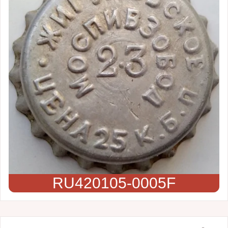
RU420105-0005F