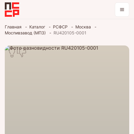
Каталог
Главная
Каталог
РСФСР
Москва
Моспивзавод (МПЗ)
RU420105-0001
Коллекции
Блог
Войти / зарегистрироваться
Тема оформления