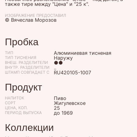
также тире между "Цена" и "25 к".
ИЗОБРАЖЕНИЕ ПРЕДОСТАВИЛ
© Вячеслав Морозов
Пробка
Алюминиевая тисненая
ТИП
Наружу
ТИП ТИСНЕНИЯ
●●
ВНЕШ. РАЗДЕЛИТЕЛИ
..
ВНУТР. РАЗДЕЛИТЕЛИ
RU420105-1007
ШТАМП СОВПАДАЕТ С
Продукт
Пиво
НАПИТОК
Жигулевское
СОРТ
25
ЦЕНА, КОП.
до 1969
ПЕРИОД ВЫПУСКА
Коллекции