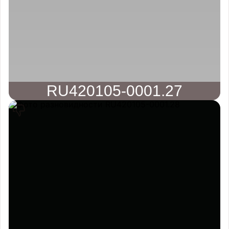
RU420105-0001.27