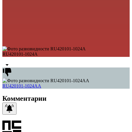
RU420101-1024A
RU420101-1024AA
Комментарии