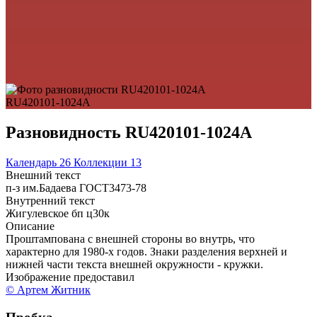
RU420101-1024A
Разновидность RU420101-1024A
Календарь
26
Коллекции
13
Внешний текст
п-з им.Бадаева ГОСТ3473-78
Внутренний текст
Жигулевское бп ц30к
Описание
Проштампована с внешней стороны во внутрь, что
характерно для 1980-х годов. Знаки разделения верхней и
нижней части текста внешней окружности - кружки.
Изображение предоставил
© Артем Житник