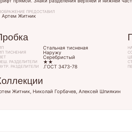
рифт прямой. Знаки разделения верхней и нижней част
ЗОБРАЖЕНИЕ ПРЕДОСТАВИЛ
 Артем Житник
Пробка
Стальная тисненая
ИП
Н
Наружу
ИП ТИСНЕНИЯ
С
Серебристый
ВЕТ
ЦЕ
★★
НЕШ. РАЗДЕЛИТЕЛИ
С
.ГОСТ 3473-78
НУТР. РАЗДЕЛИТЕЛИ
П
Коллекции
ртем Житник, Николай Горбачев, Алексей Шпиякин