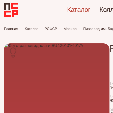
Каталог
Кол
Главная
Каталог
РСФСР
Москва
Пивзавод им. Б
В
п
В
Ж
О