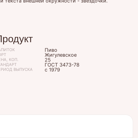
и текста внешней окружности - звездочки.
Продукт
Пиво
АПИТОК
Жигулевское
ОРТ
25
НА, КОП.
ГОСТ 3473-78
ТАНДАРТ
с 1979
ЕРИОД ВЫПУСКА