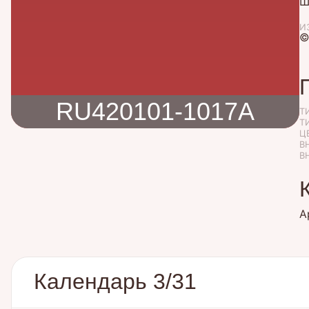
Ш
И
©
RU420101-1017A
Т
Т
Ц
В
В
А
Календарь 3/31