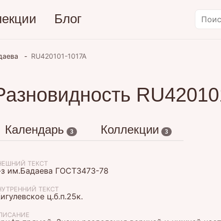
лекции
Блог
адаева
RU420101-1017A
Разновидность RU42010
Календарь
Коллекции
3
3
НЕШНИЙ ТЕКСТ
-з им.Бадаева ГОСТ3473-78
НУТРЕННИЙ ТЕКСТ
игулевское ц.б.п.25к.
ПИСАНИЕ