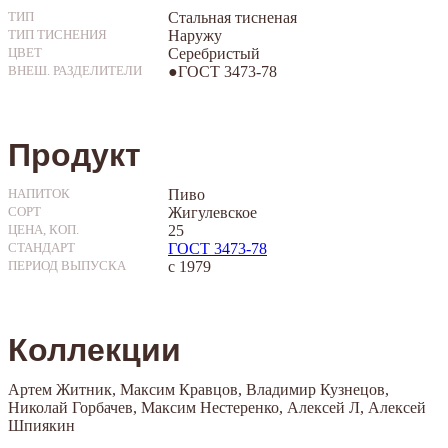
Стальная тисненая
ТИП
Наружу
ТИП ТИСНЕНИЯ
Серебристый
ЦВЕТ
●ГОСТ 3473-78
ВНЕШ. РАЗДЕЛИТЕЛИ
Продукт
Пиво
НАПИТОК
Жигулевское
СОРТ
25
ЦЕНА, КОП.
ГОСТ 3473-78
СТАНДАРТ
с 1979
ПЕРИОД ВЫПУСКА
Коллекции
Артем Житник, Максим Кравцов, Владимир Кузнецов,
Николай Горбачев, Максим Нестеренко, Алексей Л, Алексей
Шпиякин