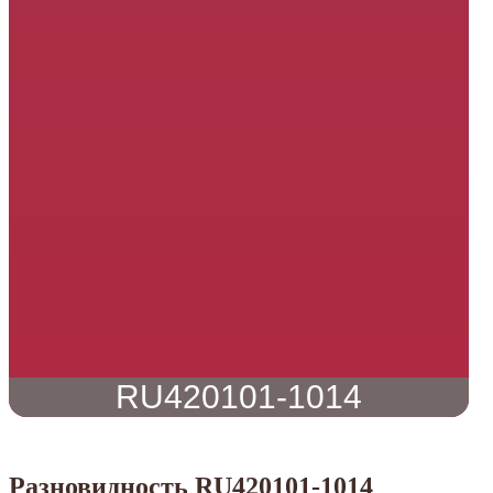
RU420101-1014
Разновидность RU420101-1014