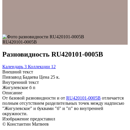
RU420101-0005B
Разновидность RU420101-0005B
Календарь
3
Коллекции
12
Внешний текст
Пивзавод Бадаева Цена 25 к.
Внутренний текст
Жигулевское б п
Описание
От базовой разновидности и от
RU420101-0005B
отличается
полным отсутствием разделительных точек между надписью
"Жигулевское" и буквами "б" и "п" во внутренней
окружности.
Изображение предоставил
© Константин Матвеев