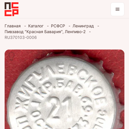
Каталог
Главная
Каталог
РСФСР
Ленинград
Пивзавод "Красная Бавария", Ленпиво-2
Коллекции
RU370103-0006
Блог
Войти / зарегистрироваться
Тема оформления