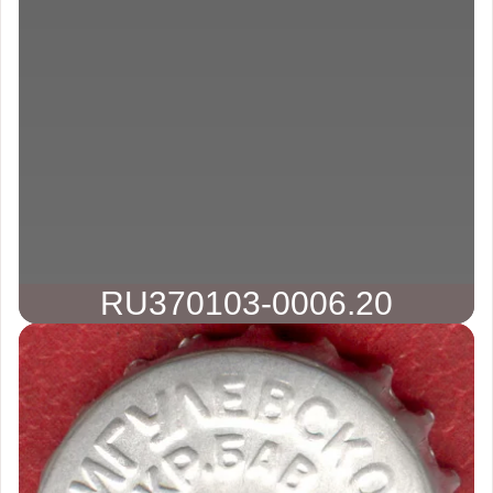
RU370103-0006.20