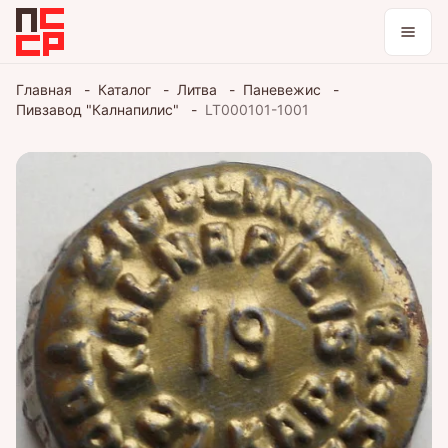
Каталог
Главная
Каталог
Литва
Паневежис
Пивзавод "Калнапилис"
LT000101-1001
Коллекции
Блог
Войти / зарегистрироваться
Тема оформления