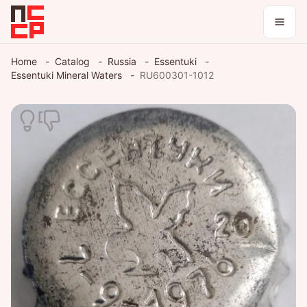
Catalog
Home
Catalog
Russia
Essentuki
Essentuki Mineral Waters
RU600301-1012
Collections
Blog
Log in / register
Theme