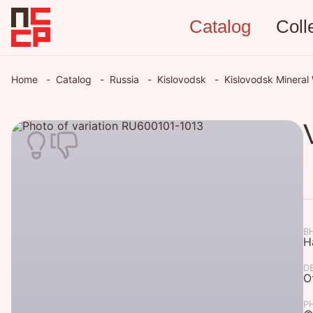
Catalog
Coll
Home
Catalog
Russia
Kislovodsk
Kislovodsk Mineral
В
Н
D
О
P