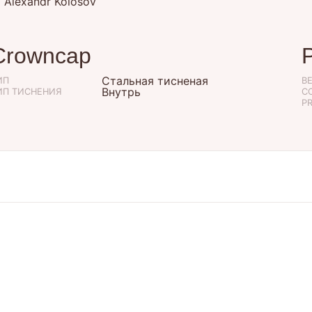
 Alexandr Kolosov
Crowncap
Стальная тисненая
ИП
B
Внутрь
ИП ТИСНЕНИЯ
С
P