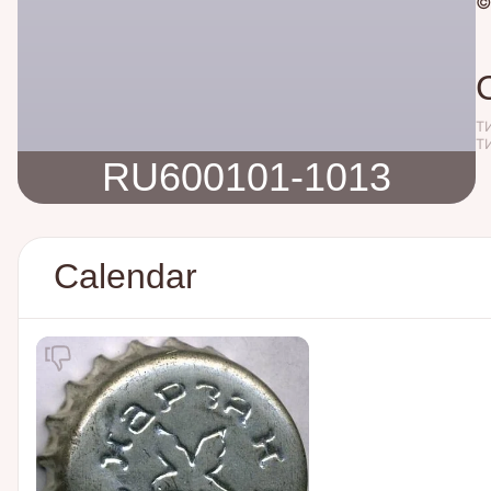
©
Т
Т
RU600101-1013
Calendar