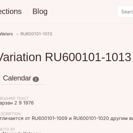
ections
Blog
 Waters
RU600101-1013
Variation RU600101-1013
Calendar
1
НЕШНИЙ ТЕКСТ
арзан 2 9 1976
ESCRIPTION
тличается от RU600101-1009 и RU600101-1020 другим в
HOTO BY