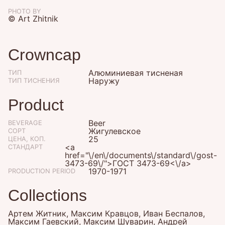
PHOTO BY
© Art Zhitnik
Crowncap
Алюминиевая тисненая
ТИП
Наружу
ТИП ТИСНЕНИЯ
Product
Beer
BEVERAGE
Жигулевское
СОРТ
25
ЦЕНА, КОП.
<a
СТАНДАРТ
href="\/en\/documents\/standard\/gost-
3473-69\/">ГОСТ 3473-69<\/a>
1970-1971
PRODUCTION PERIOD
Collections
Артем Житник, Максим Кравцов, Иван Беспалов,
Максим Гаевский, Максим Шуварин, Андрей