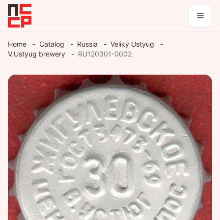
Catalog
Home
Catalog
Russia
Veliky Ustyug
V.Ustyug brewery
RU120301-0002
Collections
Blog
Log in / register
Theme