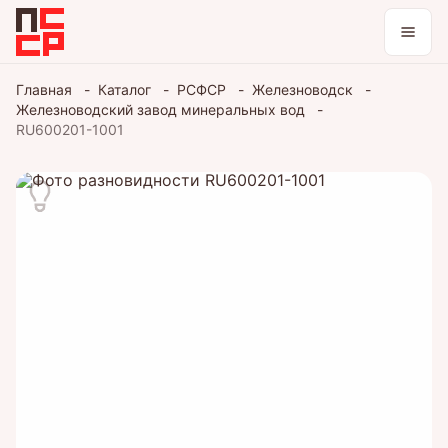
Каталог
Главная
Каталог
РСФСР
Железноводск
Железноводский завод минеральных вод
Коллекции
RU600201-1001
Блог
Войти / зарегистрироваться
Тема оформления