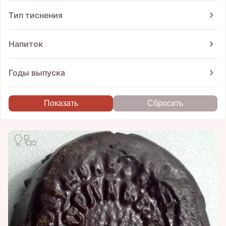
Тип тиснения
Наружу
1
Напиток
Вино
1
Годы выпуска
От
До
1951
1953
1955
1956
1958