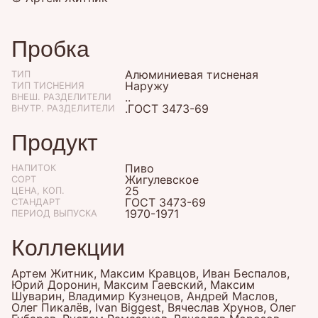
Пробка
Алюминиевая тисненая
ТИП
Наружу
ТИП ТИСНЕНИЯ
..
ВНЕШ. РАЗДЕЛИТЕЛИ
.ГОСТ 3473-69
ВНУТР. РАЗДЕЛИТЕЛИ
Продукт
Пиво
НАПИТОК
Жигулевское
СОРТ
25
ЦЕНА, КОП.
ГОСТ 3473-69
СТАНДАРТ
1970-1971
ПЕРИОД ВЫПУСКА
Коллекции
Артем Житник, Максим Кравцов, Иван Беспалов,
Юрий Доронин, Максим Гаевский, Максим
Шуварин, Владимир Кузнецов, Андрей Маслов,
Олег Пикалёв, Ivan Biggest, Вячеслав Хрунов, Олег