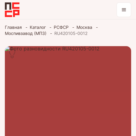
Каталог
Главная
Каталог
РСФСР
Москва
Моспивзавод (МПЗ)
RU420105-0012
Коллекции
Блог
Войти / зарегистрироваться
Тема оформления