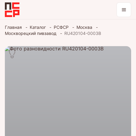
Каталог
Главная
Каталог
РСФСР
Москва
Москворецкий пивзавод
RU420104-0003B
Коллекции
Блог
Войти / зарегистрироваться
Тема оформления