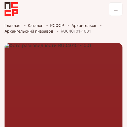
Каталог
Главная
Каталог
РСФСР
Архангельск
Архангельский пивзавод
RU040101-1001
Коллекции
Блог
Войти / зарегистрироваться
Тема оформления